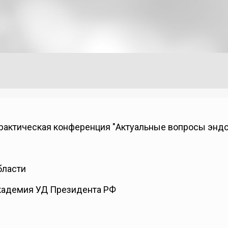
практичеcкая конференция "Актуальные вопросы энд
бласти
кадемия УД Президента РФ