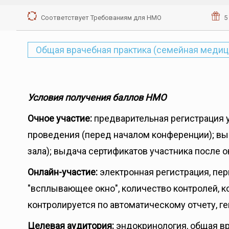
Соответствует Требованиям для НМО
5
Общая врачебная практика (семейная медиц
Условия получения баллов НМО
Очное участие:
предварительная регистрация у
проведения (перед началом конференции); выд
зала); выдача сертификатов участника после 
Онлайн-участие:
электронная регистрация, п
"всплывающее окно", количество контролей, ко
контролируется по автоматическому отчету, г
Целевая аудитория:
эндокринология, общая вр