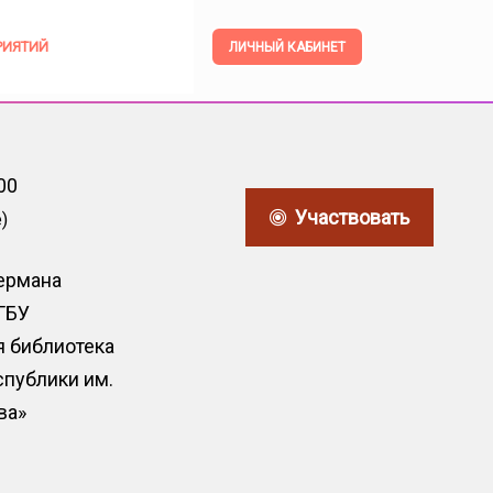
РИЯТИЙ
ЛИЧНЫЙ КАБИНЕТ
00
Участвовать
)
Германа
 ГБУ
я библиотека
публики им.
ва»